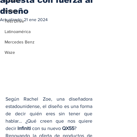
Locales
diseño
Voltaje
Actualizado:
21 ene 2024
Test Drive
Latinoamérica
Mercedes Benz
Waze
Según Rachel Zoe, una diseñadora 
estadounidense, el diseño es una forma 
de decir quién eres sin tener que 
hablar… ¿Qué creen que nos quiere 
decir 
Infiniti
 con su nuevo 
QX55
? 
Renovando la oferta de productos de 