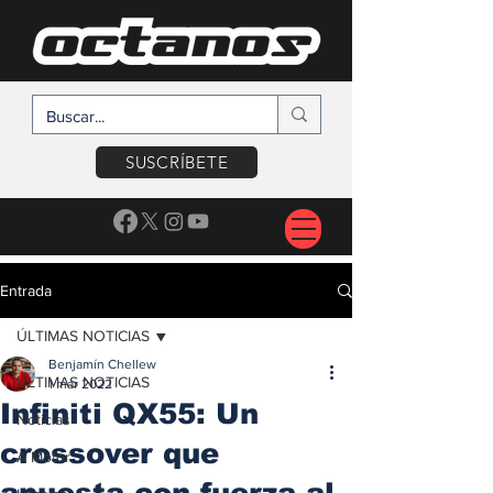
SUSCRÍBETE
Entrada
ÚLTIMAS NOTICIAS
Benjamín Chellew
ÚLTIMAS NOTICIAS
1 mar 2022
Infiniti QX55: Un
Noticias
crossover que
A Motor
apuesta con fuerza al