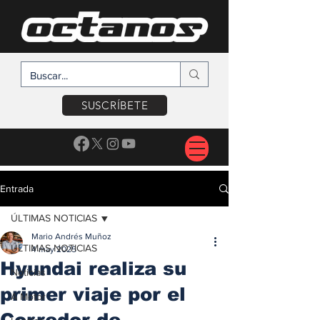
SUSCRÍBETE
Entrada
ÚLTIMAS NOTICIAS
Mario Andrés Muñoz
ÚLTIMAS NOTICIAS
4 may 2025
Hyundai realiza su
Noticias
primer viaje por el
A Motor
Corredor de