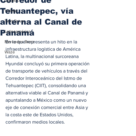
Locales
Tehuantepec, vía
Voltaje
alterna al Canal de
Test Drive
Panamá
Latinoamérica
Mercedes Benz
En lo que representa un hito en la 
infraestructura logística de América 
Waze
Latina, la multinacional surcoreana 
Hyundai concluyó su primera operación 
de transporte de vehículos a través del 
Corredor Interoceánico del Istmo de 
Tehuantepec (CIIT), consolidando una 
alternativa viable al Canal de Panamá y 
apuntalando a México como un nuevo 
eje de conexión comercial entre Asia y 
la costa este de Estados Unidos, 
confirmaron medios locales.