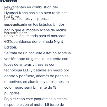
Locales
Las variantes en combustión del 
Voltaje
Hyundai Kona han sido bien recibidas 
Test Drive
por los clientes y la prensa 
especializada en los Estados Unidos, 
Latinoamérica
por lo que el modelo acaba de recibir 
Mercedes Benz
una versión limitada para el mercado 
Waze
estadounidense denominada 
Night 
Edition
. 
Se trata de un paquete estético sobre la 
versión tope de gama, que cuenta con 
luces delanteras y traseras con 
tecnología LED y detalles en negro por 
dentro y por fuera, además de pedales 
deportivos en aluminio y unos rines en 
color negro semi brillante de 18 
pulgadas. 
Bajo el capó este paquete sólo estará 
disponible con el motor 1.6 turbo de 