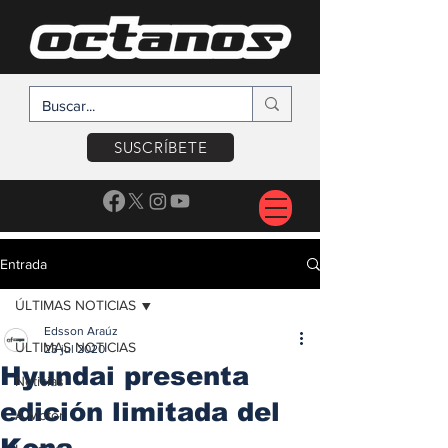
SUSCRÍBETE
Entrada
ÚLTIMAS NOTICIAS
Edsson Araúz
ÚLTIMAS NOTICIAS
23 jul 2020
Hyundai presenta
Noticias
edición limitada del
A Motor
Kona