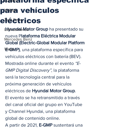
Locales
para vehículos
Voltaje
eléctricos
Test Drive
Hyundai Motor Group
 ha presentado su 
Latinoamérica
nueva P
lataforma Eléctrica Modular 
Mercedes Benz
Global (Electric-Global Modular Platform 
Waze
E-GMP)
, una plataforma específica para 
vehículos eléctricos con batería (BEV). 
Mostrada online durante el evento 
“E-
GMP Digital Discovery”
, la plataforma 
será la tecnología central para la 
próxima generación de vehículos 
eléctricos de 
Hyundai Motor Group
. 
El evento se ha retransmitido a través 
del canal oficial del grupo en YouTube 
y Channel Hyundai, una plataforma 
global de contenido online. 
A partir de 2021, 
E-GMP
 sustentará una 