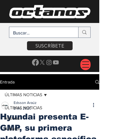
SUSCRÍBETE
Entrada
ÚLTIMAS NOTICIAS
Edsson Araúz
ÚLTIMAS NOTICIAS
2 dic 2020
Hyundai presenta E-
Noticias
GMP, su primera
A Motor
plataforma específica