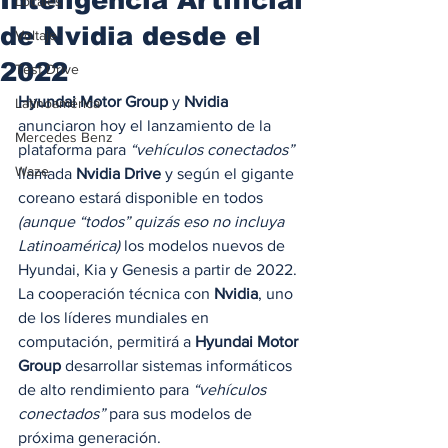
Locales
de Nvidia desde el
Voltaje
2022
Test Drive
Hyundai Motor Group 
y 
Nvidia
Latinoamérica
anunciaron hoy el lanzamiento de la 
Mercedes Benz
plataforma para 
“vehículos conectados” 
Waze
llamada 
Nvidia Drive
 y según el gigante 
coreano estará disponible en todos 
(aunque “todos” quizás eso no incluya 
Latinoamérica)
 los modelos nuevos de 
Hyundai, Kia y Genesis a partir de 2022. 
La cooperación técnica con 
Nvidia
, uno 
de los líderes mundiales en 
computación, permitirá a 
Hyundai Motor 
Group
 desarrollar sistemas informáticos 
de alto rendimiento para 
“vehículos 
conectados”
 para sus modelos de 
próxima generación.  