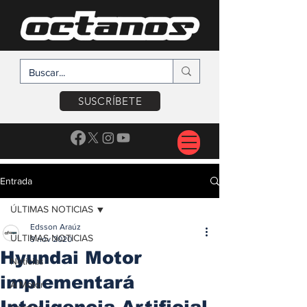
SUSCRÍBETE
Entrada
ÚLTIMAS NOTICIAS
Edsson Araúz
ÚLTIMAS NOTICIAS
9 nov 2020
Hyundai Motor
Noticias
implementará
A Motor
Inteligencia Artificial