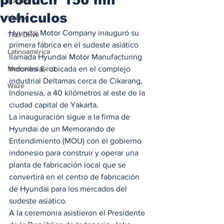
Locales
vehículos
Voltaje
Hyundai Motor Company inauguró su 
Test Drive
primera fábrica en el sudeste asiático 
Latinoamérica
llamada Hyundai Motor Manufacturing 
Mercedes Benz
Indonesia,  ubicada en el complejo 
industrial Deltamas cerca de Cikarang, 
Waze
Indonesia, a 40 kilómetros al este de la 
ciudad capital de Yakarta. 
La inauguración sigue a la firma de 
Hyundai de un Memorando de 
Entendimiento (MOU) con el gobierno 
indonesio para construir y operar una 
planta de fabricación local que se 
convertirá en el centro de fabricación 
de Hyundai para los mercados del 
sudeste asiático.  
A la ceremonia asistieron el Presidente 