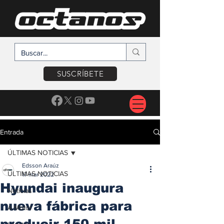
SUSCRÍBETE
Entrada
ÚLTIMAS NOTICIAS
Edsson Araúz
ÚLTIMAS NOTICIAS
17 mar 2022
Hyundai inaugura
Noticias
nueva fábrica para
A Motor
producir 150 mil