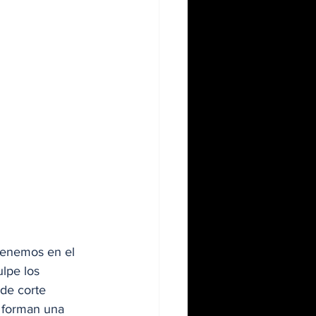
tenemos en el 
lpe los 
de corte 
e forman una 