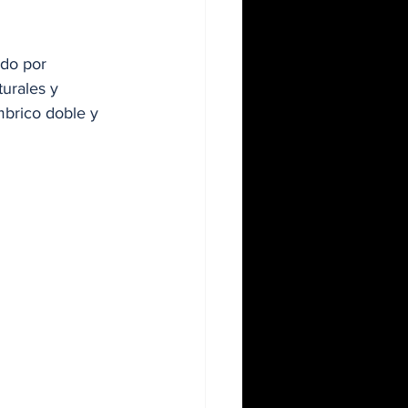
do por 
turales y 
brico doble y 