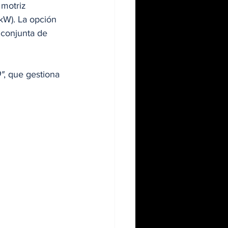
motriz 
 kW). La opción 
 conjunta de 
"
, que gestiona 