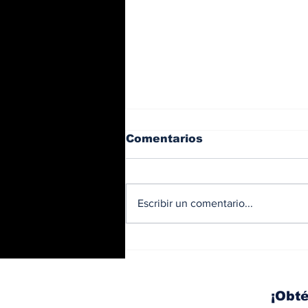
Comentarios
Escribir un comentario...
Licitados en el 2023,
buses eléctricos
comienzan a circular en
Casco Viejo
¡Obté