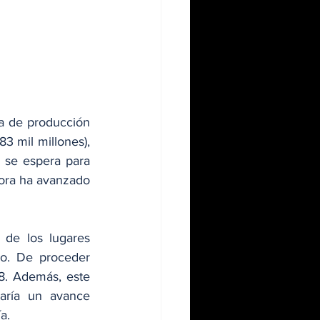
a de producción 
 mil millones), 
 se espera para 
hora ha avanzado 
 de los lugares 
o. De proceder 
8. Además, este 
caría un avance 
a.