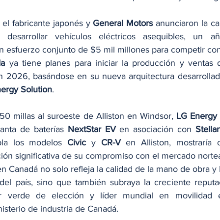
el fabricante japonés y 
General Motors
 anunciaron la ca
 desarrollar vehículos eléctricos asequibles, un a
esfuerzo conjunto de $5 mil millones para competir con
a
 ya tiene planes para iniciar la producción y ventas d
n 2026, basándose en su nueva arquitectura desarrollad
ergy Solution
.
0 millas al suroeste de Alliston en Windsor, 
LG Energy 
anta de baterías 
NextStar EV
 en asociación con
 Stellan
la los modelos 
Civic
 y 
CR-V
 en Alliston, mostraría 
ión significativa de su compromiso con el mercado nort
en Canadá no solo refleja la calidad de la mano de obra y la
 del país, sino que también subraya la creciente reput
verde de elección y líder mundial en movilidad elé
isterio de industria de Canadá.