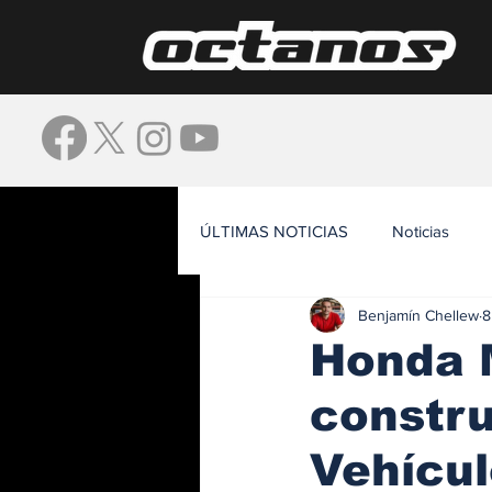
ÚLTIMAS NOTICIAS
Noticias
Benjamín Chellew
8
Waze
Honda M
constru
Vehícul