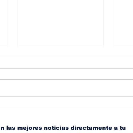
BMW y Spider-Man: La
Alba
controversia de la
dir
publicidad en las
Nis
pantallas de tu auto
Wea
n las mejores noticias directamente a tu