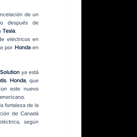
ncelación de un 
ño después de 
 
Tesla
.
e eléctricos en 
a por 
Honda
 en 
Solution
 ya está 
tis
. 
Honda
, que 
con este nuevo 
eamericano.
 fortaleza de la 
ación de Canadá 
ctrica, según 