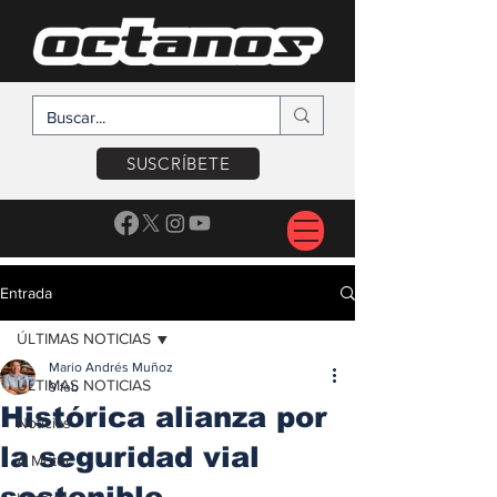
SUSCRÍBETE
Entrada
ÚLTIMAS NOTICIAS
Mario Andrés Muñoz
ÚLTIMAS NOTICIAS
9 feb
Histórica alianza por
Noticias
la seguridad vial
A Motor
sostenible