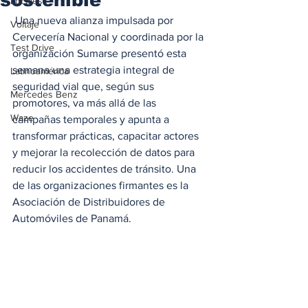
Locales
 Una nueva alianza impulsada por 
Voltaje
Cervecería Nacional y coordinada por la 
Test Drive
organización Sumarse presentó esta 
semana una estrategia integral de 
Latinoamérica
seguridad vial que, según sus 
Mercedes Benz
promotores, va más allá de las 
Waze
campañas temporales y apunta a 
transformar prácticas, capacitar actores 
y mejorar la recolección de datos para 
reducir los accidentes de tránsito. Una 
de las organizaciones firmantes es la 
Asociación de Distribuidores de 
Automóviles de Panamá. 