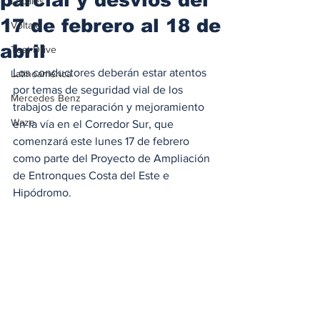
Locales
17 de febrero al 18 de
Voltaje
abril
Test Drive
Los conductores deberán estar atentos 
Latinoamérica
por temas de seguridad vial de los 
Mercedes Benz
trabajos de reparación y mejoramiento 
Waze
en la vía en el Corredor Sur, que 
comenzará este lunes 17 de febrero 
como parte del Proyecto de Ampliación 
de Entronques Costa del Este e 
Hipódromo. 