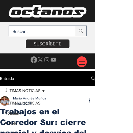
SUSCRÍBETE
Entrada
ÚLTIMAS NOTICIAS
Mario Andrés Muñoz
ÚLTIMAS NOTICIAS
14 feb 2025
Trabajos en el
Noticias
Corredor Sur: cierre
A Motor
parcial y desvíos del