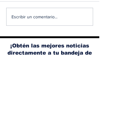
Diésel supera los 5
Ante el aume
Escribir un comentario...
dólares por galón en
los accidente
Panamá tras nuevo
tránsito, Ace
aumento de los
promueve un
combustibles
conducción 
¡Obtén las mejores noticias
segura
directamente a tu bandeja de
entrada!