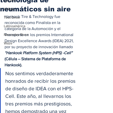
Locales
neumáticos sin aire
Voltaje
Hankook Tire & Technology fue 
Test Drive
reconocida como Finalista en la 
Latinoamérica
categoría de la Automoción y el 
Mercedes Benz
Transporte en los premios International 
Design Excellence Awards (IDEA) 2021, 
Waze
por su proyecto de innovación llamado 
“Hankook Platform System (HPS) -Cell”
(Célula – Sistema de Plataforma de 
Hankook).
Nos sentimos verdaderamente 
honrados de recibir los premios 
de diseño de IDEA con el HPS-
Cell. Este año, al llevarnos los 
tres premios más prestigiosos, 
hemos demostrado una vez 