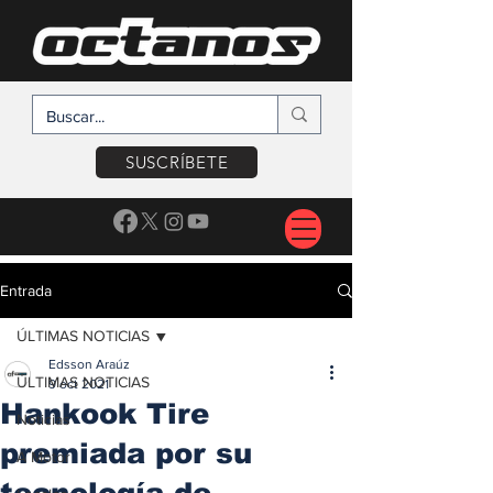
SUSCRÍBETE
Entrada
ÚLTIMAS NOTICIAS
Edsson Araúz
ÚLTIMAS NOTICIAS
9 oct 2021
Hankook Tire
Noticias
premiada por su
A Motor
tecnología de