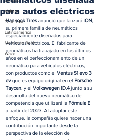
Locales
para autos eléctricos
Voltaje
Hankook Tires
 anunció que lanzará 
iON
, 
Test Drive
su primera familia de neumáticos 
Latinoamérica
especialmente diseñados para 
Mercedes Benz
vehículos eléctricos. El fabricante de 
neumáticos ha trabajado en los últimos 
Waze
años en el perfeccionamiento de un 
neumático para vehículos eléctricos, 
con productos como el 
Ventus S1 evo 3 
ev
 que es equipo original en el 
Porsche 
Taycan
, y el 
Volkswagen iD.4
 junto a su 
desarrollo del nuevo neumático de 
competencia que utilizará la
 Fórmula E 
a partir del 2023. Al adoptar este 
enfoque, la compañía quiere hacer una 
contribución importante desde la 
perspectiva de la elección de 