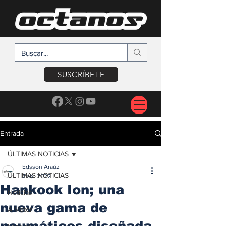
SUSCRÍBETE
Entrada
ÚLTIMAS NOTICIAS
Edsson Araúz
ÚLTIMAS NOTICIAS
7 abr 2022
Hankook Ion; una
Noticias
nueva gama de
A Motor
neumáticos diseñada