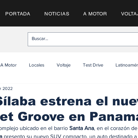
PORTADA
NOTICIAS
A MOTOR
VOLTA
A Motor
Locales
Voltaje
Test Drive
Latinoamér
ar 2022
ílaba estrena el nue
let Groove en Panam
omplejo ubicado en el barrio 
Santa Ana
, en el corazón de 
a
 presento su nuevo SUV compacto, un auto destinado a 