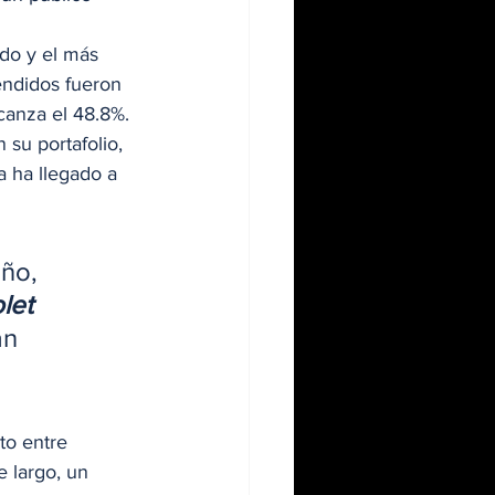
do y el más 
endidos fueron 
canza el 48.8%. 
 su portafolio, 
a ha llegado a 
ño, 
let 
an 
to entre 
 largo, un 