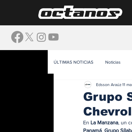
ÚLTIMAS NOTICIAS
Noticias
Edsson Araúz
11 m
Waze
Grupo S
Chevro
En 
La Manzana
, un c
Panamá
, 
Grupo Sílab