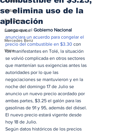
Locales
se elimina uso de la
Voltaje
aplicación
Test Drive
Luego que el
 Gobierno Nacional
Latinoamérica
anunciara un acuerdo para congelar el 
Mercedes Benz
precio del combustible en $3.30
 con 
Waze
los manifestantes en Tolé, la situación 
se volvió complicada en otros sectores 
que mantenían sus exigencias antes las 
autoridades por lo que las 
negociaciones se mantuvieron y en la 
noche del domingo 17 de Julio se 
anuncio un nuevo precio acordado por 
ambas partes, $3.25 el galón para las 
gasolinas de 91 y 95, además del diésel. 
El nuevo precio estará vigente desde 
hoy 18 de Julio. 
Según datos históricos de los precios 