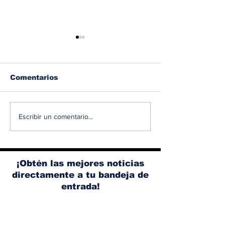
Comentarios
Diésel supera los 5
BMW y Spider
Escribir un comentario...
dólares por galón en
La controvers
Panamá tras nuevo
publicidad en
aumento de los
pantallas de 
combustibles
¡Obtén las mejores noticias
directamente a tu bandeja de
entrada!