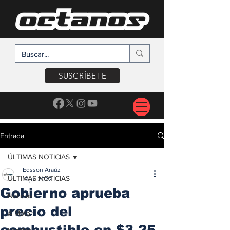
SUSCRÍBETE
Entrada
ÚLTIMAS NOTICIAS
Edsson Araúz
ÚLTIMAS NOTICIAS
17 jul 2022
Gobierno aprueba
Noticias
precio del
A Motor
combustible en $3.25,