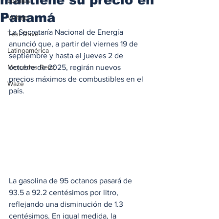
Locales
Panamá
Voltaje
La Secretaría Nacional de Energía 
Test Drive
anunció que, a partir del viernes 19 de 
Latinoamérica
septiembre y hasta el jueves 2 de 
Mercedes Benz
octubre de 2025, regirán nuevos 
precios máximos de combustibles en el 
Waze
país. 
La gasolina de 95 octanos pasará de 
93.5 a 92.2 centésimos por litro, 
reflejando una disminución de 1.3 
centésimos. En igual medida, la 