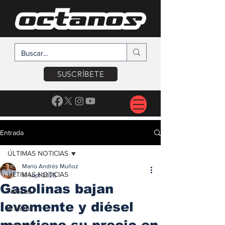
SUSCRÍBETE
Entrada
ÚLTIMAS NOTICIAS
Mario Andrés Muñoz
ÚLTIMAS NOTICIAS
17 sept 2025
Gasolinas bajan
Noticias
levemente y diésel
A Motor
mantiene su precio en