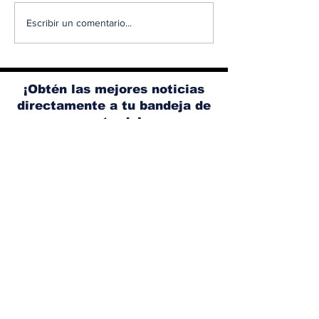
Diésel supera los 5
Ante el aume
Escribir un comentario...
dólares por galón en
los accidente
Panamá tras nuevo
tránsito, Ace
aumento de los
promueve un
combustibles
conducción 
¡Obtén las mejores noticias
segura
directamente a tu bandeja de
entrada!