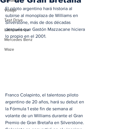
Locales
El piloto argentino hará historia al 
Voltaje
subirse al monoplaza de Williams en 
Test Drive
Silverstone, más de dos décadas 
después que Gastón Mazzacane hiciera 
Latinoamérica
lo propio en el 2001. 
Mercedes Benz
Waze
Franco Colapinto, el talentoso piloto 
argentino de 20 años, hará su debut en 
la Fórmula 1 este fin de semana al 
volante de un Williams durante el Gran 
Premio de Gran Bretaña en Silverstone. 