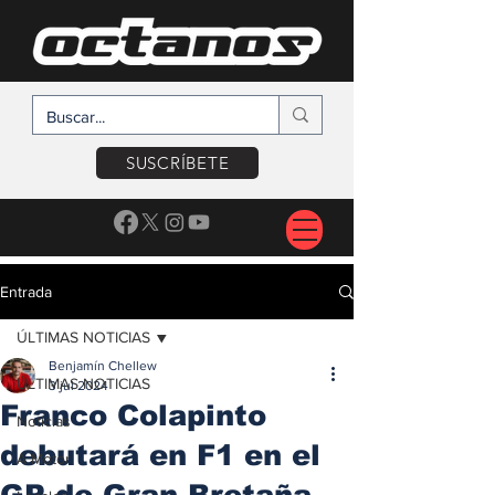
SUSCRÍBETE
Entrada
ÚLTIMAS NOTICIAS
Benjamín Chellew
ÚLTIMAS NOTICIAS
3 jul 2024
Franco Colapinto
Noticias
debutará en F1 en el
A Motor
GP de Gran Bretaña