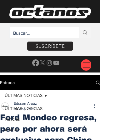
SUSCRÍBETE
Entrada
ÚLTIMAS NOTICIAS
Edsson Araúz
ÚLTIMAS NOTICIAS
23 ene 2022
Ford Mondeo regresa,
Noticias
pero por ahora será
A Motor
exclusivo para China