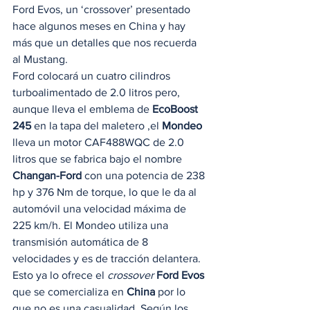
Ford Evos, un ‘crossover’ presentado 
hace algunos meses en China y hay 
más que un detalles que nos recuerda 
al Mustang.  
Ford colocará un cuatro cilindros 
turboalimentado de 2.0 litros pero, 
aunque lleva el emblema de 
EcoBoost 
245
 en la tapa del maletero ,el 
Mondeo
lleva un motor CAF488WQC de 2.0 
litros que se fabrica bajo el nombre 
Changan-Ford
 con una potencia de 238 
hp y 376 Nm de torque, lo que le da al 
automóvil una velocidad máxima de 
225 km/h. El Mondeo utiliza una 
transmisión automática de 8 
velocidades y es de tracción delantera.  
Esto ya lo ofrece el
 crossover 
Ford Evos
que se comercializa en 
China 
por lo 
que no es una casualidad. Según los 