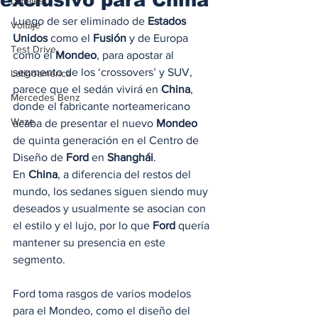
Locales
Luego de ser eliminado de 
Estados 
Voltaje
Unidos
 como el 
Fusión
 y de Europa 
Test Drive
como el 
Mondeo
, para apostar al 
segmento de los ‘crossovers’ y SUV, 
Latinoamérica
parece que el sedán vivirá en 
China
, 
Mercedes Benz
donde
el fabricante norteamericano 
Waze
acaba de presentar el nuevo 
Mondeo
de quinta generación en el Centro de 
Diseño de 
Ford
 en 
Shanghái
.  
En 
China
, a diferencia del restos del 
mundo, los sedanes siguen siendo muy 
deseados y usualmente se asocian con 
el estilo y el lujo, por lo que 
Ford
 quería 
mantener su presencia en este 
segmento. 
Ford toma rasgos de varios modelos 
para el Mondeo, como el diseño del 