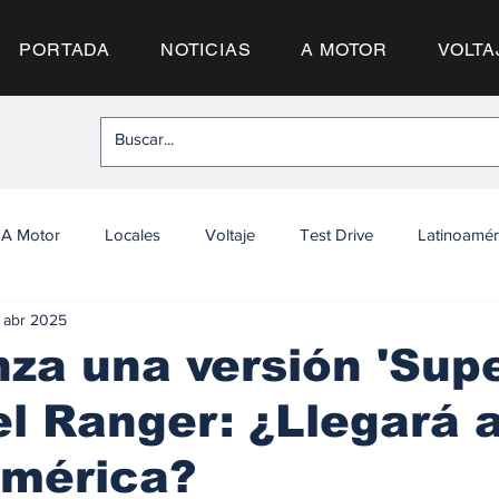
PORTADA
NOTICIAS
A MOTOR
VOLTA
A Motor
Locales
Voltaje
Test Drive
Latinoamér
 abr 2025
nza una versión 'Sup
el Ranger: ¿Llegará 
américa?