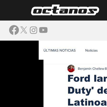
ÚLTIMAS NOTICIAS
Noticias
Benjamín Chellew
8
Waze
Ford la
Duty' d
Latino