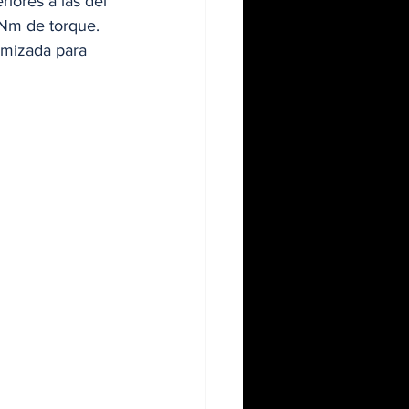
iores a las del 
 Nm de torque. 
imizada para 