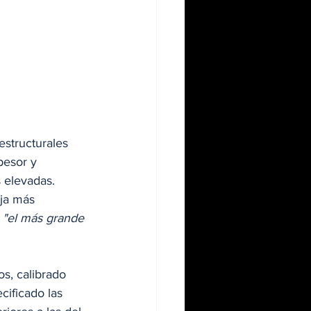
structurales 
pesor y 
 elevadas. 
ja más 
 "el más grande 
s, calibrado 
ificado las 