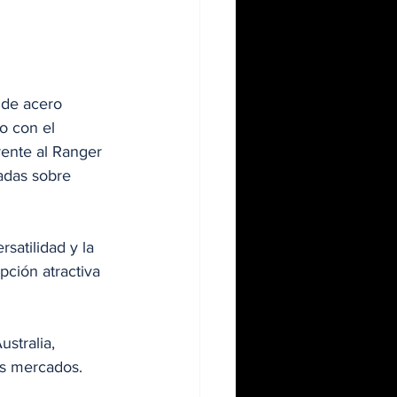
 de acero 
o con el 
rente al Ranger 
adas sobre 
atilidad y la 
ción atractiva 
stralia, 
os mercados.