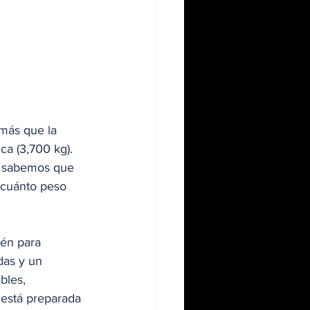
más que la 
a (3,700 kg). 
í sabemos que 
 cuánto peso 
ién para 
das y un 
bles, 
 está preparada 