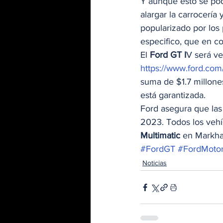
Y aunque esto se podr
alargar la carrocería 
popularizado por los 
especifico, que en co
El 
Ford GT I
V será ve
https://www.ford.com
suma de $1.7 millone
está garantizada. 
Ford asegura que las
2023. Todos los vehí
Multimatic
 en Markha
#FordGT
#FordMoto
Noticias