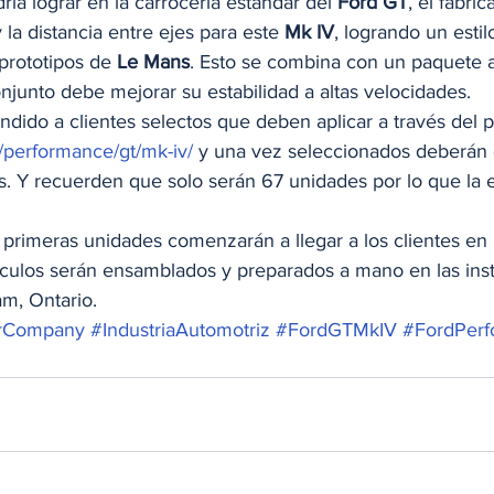
ía lograr en la carrocería estándar del 
Ford GT
, el fabri
y la distancia entre ejes para este 
Mk IV
, logrando un estil
prototipos de 
Le Mans
. Esto se combina con un paquete 
njunto debe mejorar su estabilidad a altas velocidades. 
ndido a clientes selectos que deben aplicar a través del p
/performance/gt/mk-iv/
 y una vez seleccionados deberán 
s. Y recuerden que solo serán 67 unidades por lo que la e
 primeras unidades comenzarán a llegar a los clientes en 
culos serán ensamblados y preparados a mano en las inst
m, Ontario.  
rCompany
#IndustriaAutomotriz
#FordGTMkIV
#FordPer