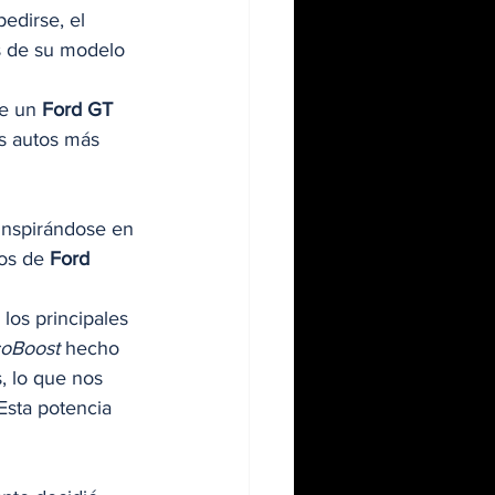
edirse, el 
s de su modelo 
e un 
Ford GT
s autos más 
Inspirándose en 
ros de 
Ford
 los principales 
oBoost
 hecho 
, lo que nos 
Esta potencia 