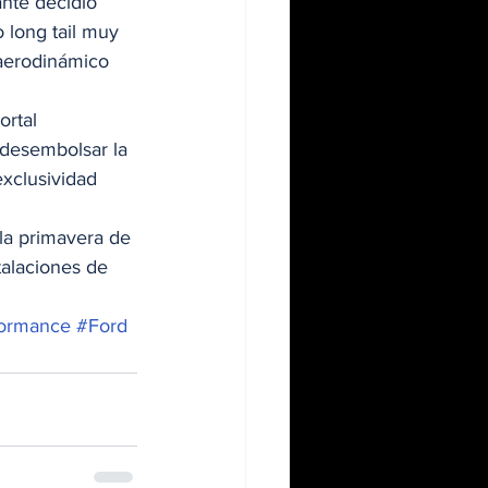
cante decidió 
o long tail muy 
aerodinámico 
ortal 
desembolsar la 
xclusividad 
la primavera de 
alaciones de 
formance
#Ford