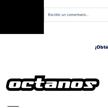
Escribir un comentario...
BMW y Spider-Man: La
controversia de la
publicidad en las
pantallas de tu auto
¡Obté