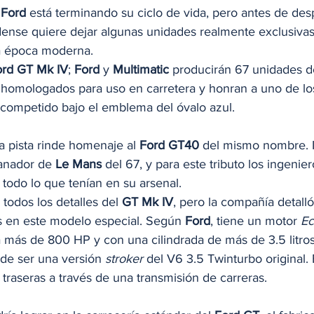
 
Ford
 está terminando su ciclo de vida, pero antes de desp
dense quiere dejar algunas unidades realmente exclusiva
a época moderna. 
ord GT Mk IV
; 
Ford
 y 
Multimatic
 producirán 67 unidades d
n homologados para uso en carretera y honran a uno de lo
competido bajo el emblema del óvalo azul.  
a pista rinde homenaje al 
Ford GT40
 del mismo nombre. 
anador de 
Le Mans
 del 67, y para este tributo los ingenie
 todo lo que tenían en su arsenal. 
todos los detalles del 
GT Mk IV
, pero la compañía detalló
os en este modelo especial. Según 
Ford
, tiene un motor 
Ec
más de 800 HP y con una cilindrada de más de 3.5 litros
de ser una versión 
stroker
 del V6 3.5 Twinturbo original. 
s traseras a través de una transmisión de carreras. 