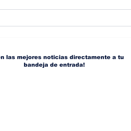
Albaisa deja la
RAM
dirección de diseño de
eli
Nissan, Matthew
mic
Weaver tomará su lugar
el s
n las mejores noticias directamente a tu
bandeja de entrada!