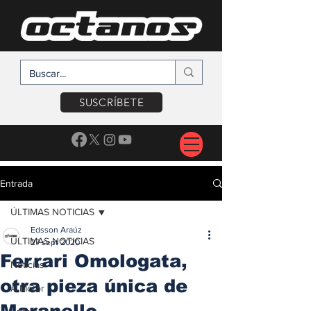
SUSCRÍBETE
Entrada
ÚLTIMAS NOTICIAS
Edsson Araúz
ÚLTIMAS NOTICIAS
27 sept 2020
Ferrari Omologata,
Noticias
otra pieza única de
A Motor
Maranello