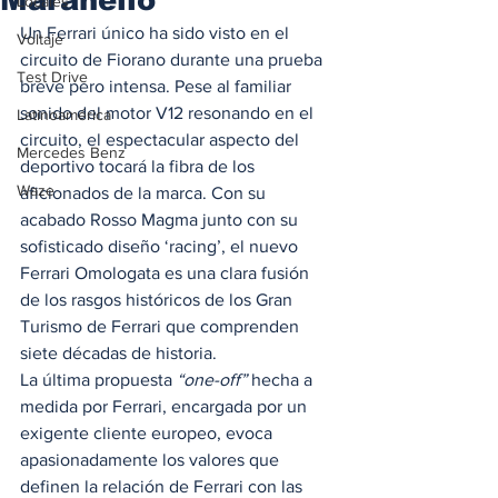
Locales
Un Ferrari único ha sido visto en el 
Voltaje
circuito de Fiorano durante una prueba 
Test Drive
breve pero intensa. Pese al familiar 
sonido del motor V12 resonando en el 
Latinoamérica
circuito, el espectacular aspecto del 
Mercedes Benz
deportivo tocará la fibra de los 
Waze
aficionados de la marca. Con su 
acabado Rosso Magma junto con su 
sofisticado diseño ‘racing’, el nuevo 
Ferrari Omologata es una clara fusión 
de los rasgos históricos de los Gran 
Turismo de Ferrari que comprenden 
siete décadas de historia. 
La última propuesta 
“one-off”
 hecha a 
medida por Ferrari, encargada por un 
exigente cliente europeo, evoca 
apasionadamente los valores que 
definen la relación de Ferrari con las 