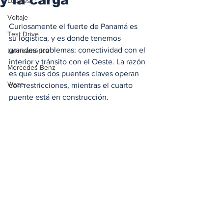
Locales
Voltaje
Curiosamente el fuerte de Panamá es 
Test Drive
su logística, y es donde tenemos 
grandes problemas: conectividad con el 
Latinoamérica
interior y tránsito con el Oeste. La razón 
Mercedes Benz
es que sus dos puentes claves operan 
Waze
con restricciones, mientras el cuarto 
puente está en construcción. 