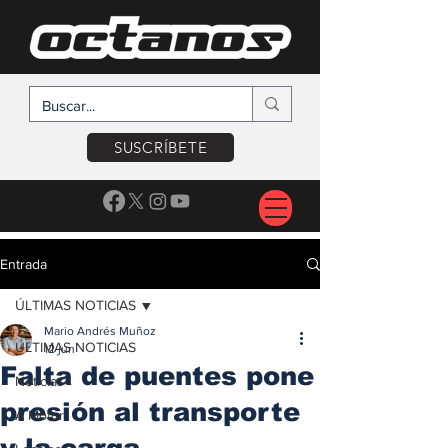
SUSCRÍBETE
Entrada
ÚLTIMAS NOTICIAS
Mario Andrés Muñoz
ÚLTIMAS NOTICIAS
12 jun
Falta de puentes pone
Noticias
presión al transporte
A Motor
y la carga