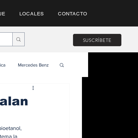
JE
LOCALES
CONTACTO
SUSCRÍBETE
ica
Mercedes Benz
valan
ioetanol, 
tema la 