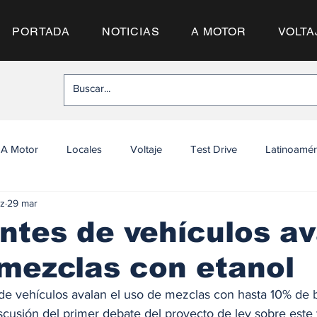
PORTADA
NOTICIAS
A MOTOR
VOLTA
A Motor
Locales
Voltaje
Test Drive
Latinoamér
z
29 mar
ntes de vehículos a
mezclas con etanol
 de vehículos avalan el uso de mezclas con hasta 10% de b
scusión del primer debate del proyecto de ley sobre este 