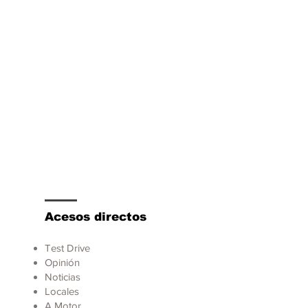
rta promueve una
ducción más segura
Acesos directos
Test Drive
Opinión
Noticias
Locales
A Motor