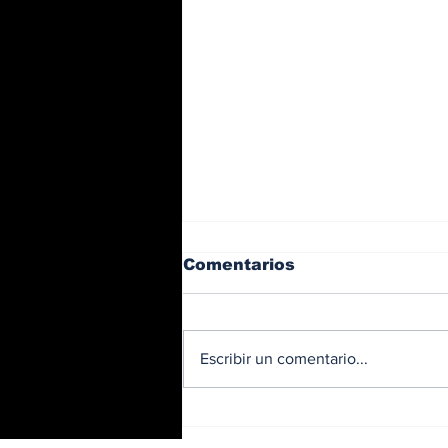
Comentarios
Escribir un comentario...
Trabajos nocturnos en
el Corredor Sur: habrá