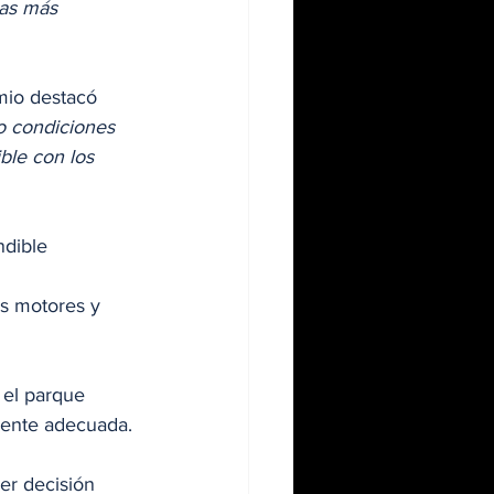
cas más 
mio destacó 
o condiciones 
ble con los 
ndible 
s motores y 
el parque 
mente adecuada.
er decisión 