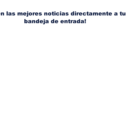
Panamá tras nuevo
Ace
aumento de los
con
n las mejores noticias directamente a tu
combustibles
bandeja de entrada!