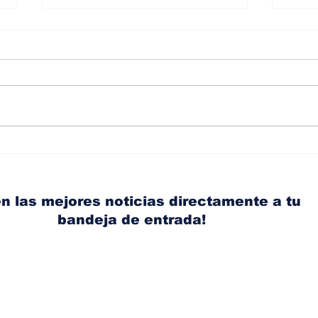
Albaisa deja la
RAM
dirección de diseño de
eli
Nissan, Matthew
mic
Weaver tomará su lugar
el s
n las mejores noticias directamente a tu
bandeja de entrada!