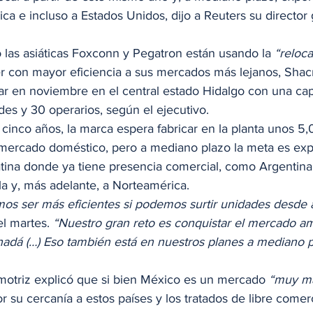
ca e incluso a Estados Unidos, dijo a Reuters su director 
 las asiáticas Foxconn y Pegatron están usando la 
“reloca
er con mayor eficiencia a sus mercados más lejanos, Sha
 en noviembre en el central estado Hidalgo con una capa
es y 30 operarios, según el ejecutivo. 
 cinco años, la marca espera fabricar en la planta unos 5
 mercado doméstico, pero a mediano plazo la meta es expo
tina donde ya tiene presencia comercial, como Argentina, 
 y, más adelante, a Norteamérica. 
s ser más eficientes si podemos surtir unidades desde 
el martes.
 “Nuestro gran reto es conquistar el mercado am
adá (…) Eso también está en nuestros planes a mediano pla
 
tomotriz explicó que si bien México es un mercado
 “muy m
 su cercanía a estos países y los tratados de libre comer