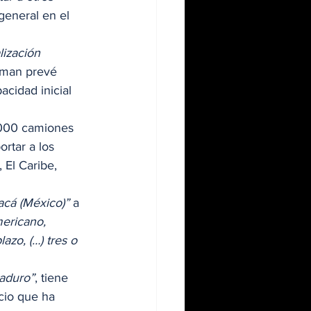
general en el 
lización 
cman prevé 
cidad inicial 
,000 camiones 
rtar a los 
El Caribe, 
acá (México)”
 a 
ericano, 
zo, (…) tres o 
aduro”
, tiene 
cio que ha 