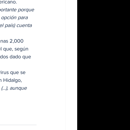
ricano. 
ortante porque 
 opción para 
l país) cuenta 
unas 2,000 
l que, según 
ados dado que 
irus que se 
n Hidalgo, 
(…), aunque 