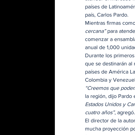
países de Latinoaméri
país, Carlos Pardo. 
Mientras firmas como
cercana”
 para atend
comenzar a ensamblar
anual de 1,000 unidad
Durante los primeros
que se destinarán al
países de América La
Colombia y Venezuela
“Creemos que podemo
la región, dijo Pardo 
Estados Unidos y Can
cuatro años”
, agregó.
El director de la au
mucha proyección por