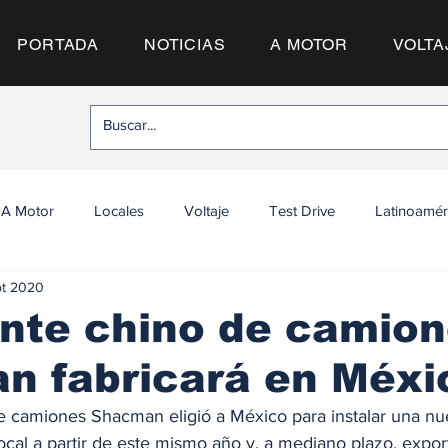
PORTADA
NOTICIAS
A MOTOR
VOLTA
A Motor
Locales
Voltaje
Test Drive
Latinoamér
pt 2020
nte chino de camio
n fabricará en Méxi
de camiones Shacman eligió a México para instalar una nue
cal a partir de este mismo año y, a mediano plazo, export