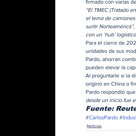
firmado con varias d
“El TMEC (Tratado en
el tema de camiones 
surtir Norteamérica”,
con un ‘hub’ logísti
Para el cierre de 20
unidades de sus mode
Pardo, ahorran comb
pueden elevar la cap
Al preguntarle si la 
originó en China a fi
Pardo respondió que
desde un inicio fue 
Fuente: Reut
#CarlosPardo
#Indus
Noticias