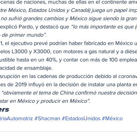
ecenas de naciones, muchas de ellas en el continente ame
tre México, Estados Unidos y Canadá) juega un papel imp
no sufrió grandes cambios y México sigue siendo la gran
 explicó Pardo, y destacó que 
“lo más importante es que (e
co de primer mundo”.
21, el ejecutivo prevé podrían haber fabricado en México 
los L3000 y X3000, con motores a gas natural y a diése
ustible hasta en un 40%, y contar con más de 100 emple
acidad de ensamblaje. 
disrupción en las cadenas de producción debido al coronav
nes de 2019 influyó en la decisión de instalar una planta e
 
“obviamente el tema de China confirmó nuestra decisión 
estar en México y producir en México”.
ers
triaAutomotriz
#Shacman
#EstadosUnidos
#México