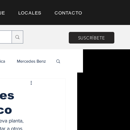
JE
LOCALES
CONTACTO
SUSCRÍBETE
ica
Mercedes Benz
nes
co
va planta, 
ar a otros 