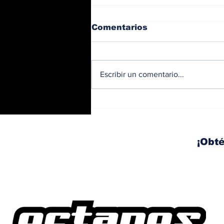
Comentarios
Escribir un comentario...
BMW y Spider-Man: La
controversia de la
publicidad en las
pantallas de tu auto
¡Obté