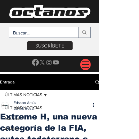
SUSCRÍBETE
Entrada
ÚLTIMAS NOTICIAS
Edsson Araúz
ÚLTIMAS NOTICIAS
22 feb 2022
Extreme H, una nueva
Noticias
categoría de la FIA,
A Motor
autos todoterreno a