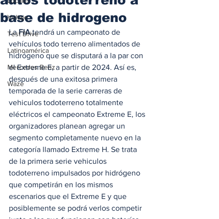
Locales
base de hidrogeno
Voltaje
La 
FIA
 tendrá un campeonato de 
Test Drive
vehículos todo terreno alimentados de 
Latinoamérica
hidrógeno que se disputará a la par con 
Mercedes Benz
el Extreme E, a partir de 2024. Así es, 
después de una exitosa primera 
Waze
temporada de la serie carreras de 
vehiculos todoterreno totalmente 
eléctricos el campeonato Extreme E, los 
organizadores planean agregar un 
segmento completamente nuevo en la 
categoría llamado Extreme H. Se trata 
de la primera serie vehiculos 
todoterreno impulsados por hidrógeno 
que competirán en los mismos 
escenarios que el Extreme E y que 
posiblemente se podrá verlos competir 