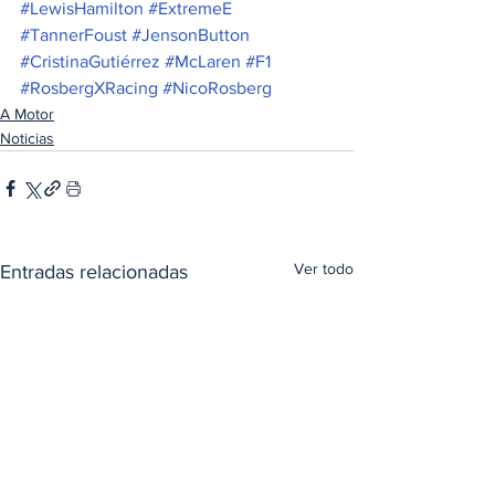
#LewisHamilton
#ExtremeE
#TannerFoust
#JensonButton
#CristinaGutiérrez
#McLaren
#F1
#RosbergXRacing
#NicoRosberg
A Motor
Noticias
Ver todo
Entradas relacionadas