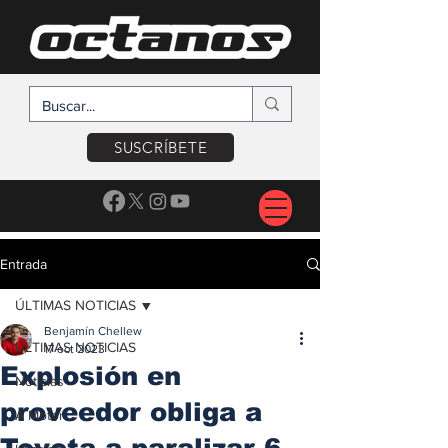
SUSCRÍBETE
Entrada
ÚLTIMAS NOTICIAS
Benjamín Chellew
ÚLTIMAS NOTICIAS
17 oct 2023
Explosión en
Noticias
proveedor obliga a
A Motor
Toyota a paralizar 6