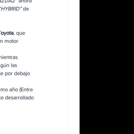
AZDA2”
 ahora 
“HYBRID”
 de 
Toyota
, que 
un motor 
ientras 
gún las 
e por debajo 
imo año (Entre 
e desarrollado 