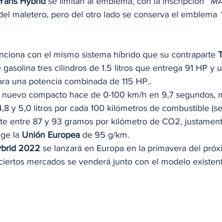
Yaris Hybrid
 se limitan al emblema, con la inscripción 
“M
del maletero, pero del otro lado se conserva el emblema 
unciona con el mismo sistema híbrido que su contraparte 
asolina tres cilindros de 1.5 litros que entrega 91 HP y 
ara una potencia combinada de 115 HP.. 
u nuevo compacto hace de 0-100 km/h en 9,7 segundos, m
8 y 5,0 litros por cada 100 kilómetros de combustible (se
e entre 87 y 93 gramos por kilómetro de CO2, justament
ge la 
Unión Europea
 de 95 g/km.  
brid 2022
 se lanzará en Europa en la primavera del próx
ciertos mercados se venderá junto con el modelo existent