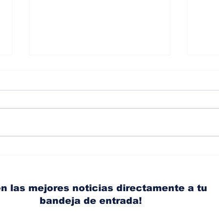
Albaisa deja la
RAM
dirección de diseño de
eli
Nissan, Matthew
mic
Weaver tomará su lugar
el s
n las mejores noticias directamente a tu
bandeja de entrada!