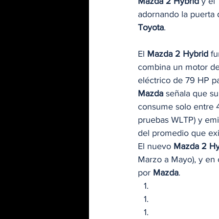
Mazda 2 Hybrid
 y el 
adornando la puerta 
Toyota
. 
El 
Mazda 2 Hybrid
 f
combina un motor de g
eléctrico de 79 HP p
Mazda
 señala que s
consume solo entre 4,
pruebas WLTP) y emit
del promedio que exi
El nuevo 
Mazda 2 Hy
Marzo a Mayo), y en 
por 
Mazda
. 