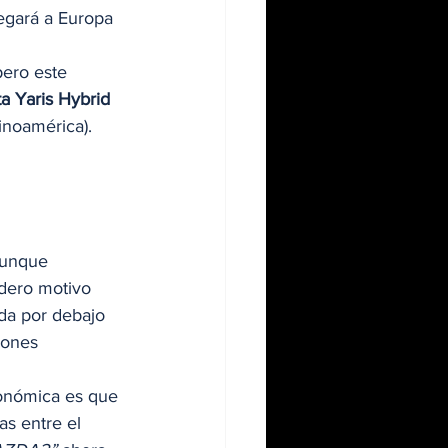
legará a Europa 
ero este 
a Yaris Hybrid
inoamérica). 
aunque 
dero motivo 
zda por debajo 
iones 
conómica es que 
s entre el 