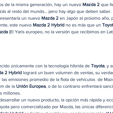
s de la misma generación, hay un nuevo 
Mazda 2
 que l
izás al resto del mundo… pero hay algo que deben saber. 
resentaría un nuevo 
Mazda 2
 en Japón el próximo año, p
ente, este nuevo 
Mazda 2 Hybrid
 no es más que un 
Toyot
zda
 (El Yaris europeo, no la versión que recibimos en Lat
ecido únicamente con la tecnología híbrida de 
Toyota
, y 
a 2 Hybrid
 logrará un buen volumen de ventas, su verda
ir las emisiones promedio de la flota de vehículos  de Ma
km de la 
Unión Europea
, o de lo contrario enfrentará sanc
os millones. 
 desarrollar un nuevo producto, la opción más rápida y e
yota pero comercializado por Mazda, las únicas diferencia