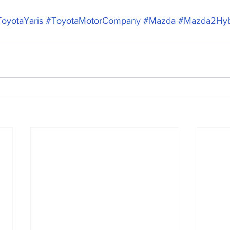
oyotaYaris
#ToyotaMotorCompany
#Mazda
#Mazda2Hyb