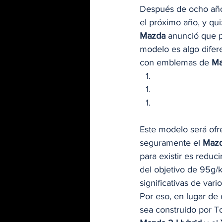
Después de ocho año
el próximo año, y qu
Mazda 
anunció que p
modelo es algo difer
con emblemas de 
Ma
Este modelo será ofr
seguramente el 
Mazd
para existir es reduc
del objetivo de 95g/
significativas de vari
Por eso, en lugar de
sea construido por To