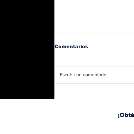
Comentarios
Escribir un comentario...
BMW y Spider-Man: La
controversia de la
publicidad en las
pantallas de tu auto
¡Obté