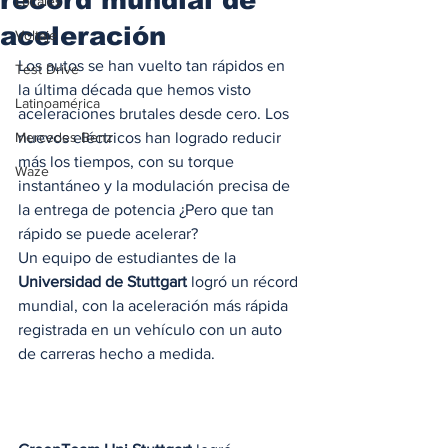
Locales
aceleración
Voltaje
Los autos se han vuelto tan rápidos en 
Test Drive
la última década que hemos visto 
Latinoamérica
aceleraciones brutales desde cero. Los 
Mercedes Benz
nuevos eléctricos han logrado reducir 
más los tiempos, con su torque 
Waze
instantáneo y la modulación precisa de 
la entrega de potencia ¿Pero que tan 
rápido se puede acelerar? 
Un equipo de estudiantes de la 
Universidad de Stuttgart
 logró un récord 
mundial, con la aceleración más rápida 
registrada en un vehículo con un auto 
de carreras hecho a medida. 