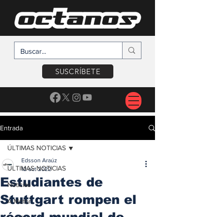
SUSCRÍBETE
Entrada
ÚLTIMAS NOTICIAS
Edsson Araúz
ÚLTIMAS NOTICIAS
12 oct 2022
Estudiantes de
Noticias
Stuttgart rompen el
A Motor
récord mundial de