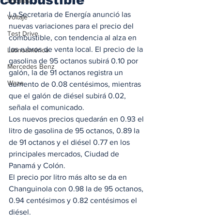
Locales
La Secretaria de Energía anunció las 
Voltaje
nuevas variaciones para el precio del 
Test Drive
combustible, con tendencia al alza en 
los rubros de venta local. El precio de la 
Latinoamérica
gasolina de 95 octanos subirá 0.10 por 
Mercedes Benz
galón, la de 91 octanos registra un 
Waze
aumento de 0.08 centésimos, mientras 
que el galón de diésel subirá 0.02, 
señala el comunicado.  
Los nuevos precios quedarán en 0.93 el 
litro de gasolina de 95 octanos, 0.89 la 
de 91 octanos y el diésel 0.77 en los 
principales mercados, Ciudad de 
Panamá y Colón.  
El precio por litro más alto se da en 
Changuinola con 0.98 la de 95 octanos, 
0.94 centésimos y 0.82 centésimos el 
diésel.  