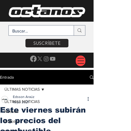
SUSCRÍBETE
Entrada
ÚLTIMAS NOTICIAS
Edsson Araúz
ÚLTIMAS NOTICIAS
15 jul 2021
Este viernes subirán
Noticias
los precios del
A Motor
combustible