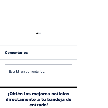
Comentarios
Albaisa deja la
RAM 1500 V8
Escribir un comentario...
dirección de diseño
elimina el si
de Nissan, Matthew
microhíbrido
Weaver tomará su
y el start/sto
lugar
¡Obtén las mejores noticias
directamente a tu bandeja de
entrada!