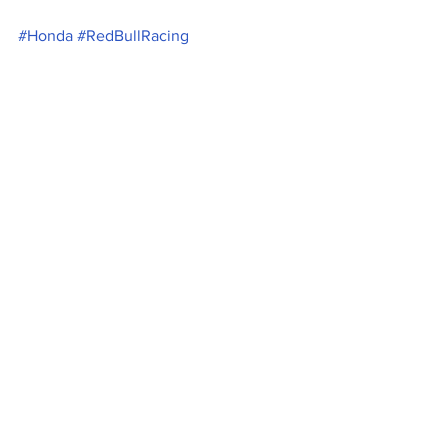
#Honda
#RedBullRacing
#LewisHamilton
#ChecoPérez
#GPJapón
#MaxVerstappen
#Japón
#MercedesAMGPetronas
#F1
#MercedesAMG
#SergioChecoPerez
#Ferrari
A Motor
Noticias
Ver todo
Entradas relacionadas