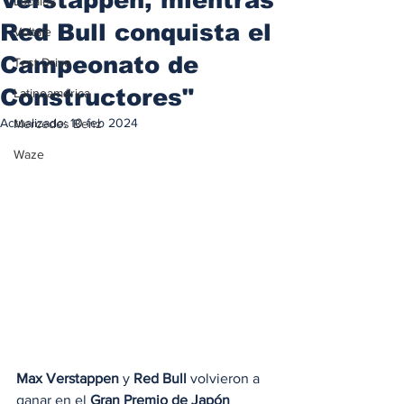
Locales
Red Bull conquista el
Voltaje
Campeonato de
Test Drive
Constructores"
Latinoamérica
Actualizado:
10 feb 2024
Mercedes Benz
Waze
Max Verstappen
 y 
Red Bull
 volvieron a 
ganar en el 
Gran Premio de Japón