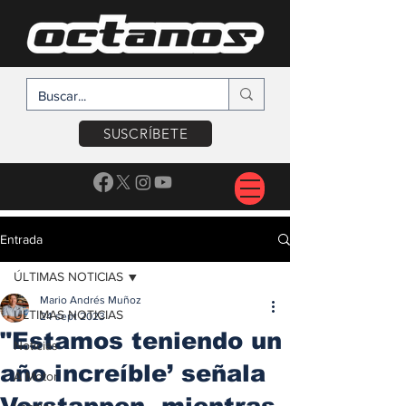
SUSCRÍBETE
Entrada
ÚLTIMAS NOTICIAS
Mario Andrés Muñoz
ÚLTIMAS NOTICIAS
24 sept 2023
"Estamos teniendo un
Noticias
año increíble’ señala
A Motor
Verstappen, mientras