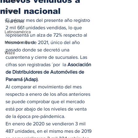
Locales
nivel nacional
Voltaje
El primer mes del presente año registro  
Test Drive
2 mil 661 unidades vendidas, lo que 
Latinoamérica
representa un alza de 72% respecto al 
Mercedes Benz
mismo mes de 2021, único del año 
pasado donde se decretó una 
Waze
cuarentena y cierre de sucursales. Las 
cifras son registradas ´por  la 
Asociación 
de Distribuidores de Automóviles de 
Panamá (Adap)
.  
Al comparar el movimiento del mes 
respecto a enero de los años anteriores 
se puede comprobar que el mercado 
está por abajo de los niveles de venta 
de la época pre-pándemica.  
En enero de 2020 se vendieron 3 mil 
487 unidades, en el mismo mes de 2019 