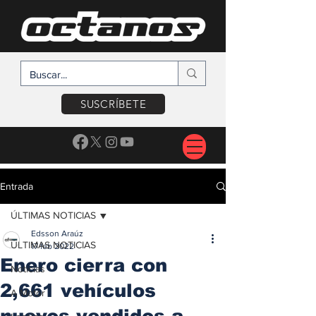
SUSCRÍBETE
Entrada
ÚLTIMAS NOTICIAS
Edsson Araúz
ÚLTIMAS NOTICIAS
17 feb 2022
Enero cierra con
Noticias
2,661 vehículos
A Motor
nuevos vendidos a