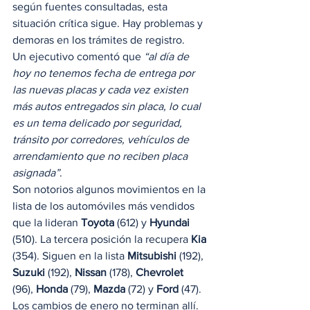
según fuentes consultadas, esta 
situación crítica sigue. Hay problemas y 
demoras en los trámites de registro.  
Un ejecutivo comentó que
 “al día de 
hoy no tenemos fecha de entrega por 
las nuevas placas y cada vez existen 
más autos entregados sin placa, lo cual 
es un tema delicado por seguridad, 
tránsito por corredores, vehículos de 
arrendamiento que no reciben placa 
asignada”
. 
Son notorios algunos movimientos en la 
lista de los automóviles más vendidos 
que la lideran 
Toyota
 (612) y 
Hyundai
(510). La tercera posición la recupera 
Kia
(354). Siguen en la lista 
Mitsubishi
 (192), 
Suzuki
 (192), 
Nissan
 (178), 
Chevrolet
(96), 
Honda
 (79), 
Mazda
 (72) y 
Ford
 (47).  
Los cambios de enero no terminan allí. 