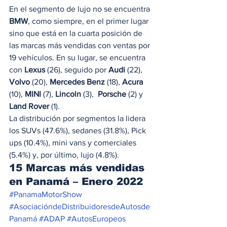
En el segmento de lujo no se encuentra 
BMW
, como siempre, en el primer lugar 
sino que está en la cuarta posición de 
las marcas más vendidas con ventas por 
19 vehículos. En su lugar, se encuentra 
con 
Lexus
 (26), seguido por 
Audi
 (22), 
Volvo
 (20), 
Mercedes Benz
 (18), 
Acura
(10), 
MINI
 (7), 
Lincoln
 (3),  
Porsche
 (2) y 
Land Rover
 (1).  
La distribución por segmentos la lidera 
los SUVs (47.6%), sedanes (31.8%), Pick 
ups (10.4%), mini vans y comerciales 
(5.4%) y, por último, lujo (4.8%).  
15 Marcas más vendidas 
en Panamá – Enero 2022 
#PanamaMotorShow
#AsociacióndeDistribuidoresdeAutosde
Panamá
#ADAP
#AutosEuropeos