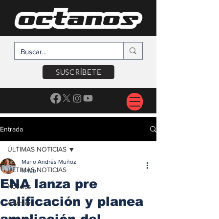
SUSCRÍBETE
Entrada
ÚLTIMAS NOTICIAS
Mario Andrés Muñoz
ÚLTIMAS NOTICIAS
17 feb
ENA lanza pre
Noticias
calificación y planea
A Motor
ampliación del