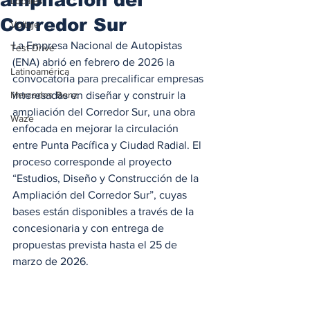
Locales
Corredor Sur
Voltaje
La Empresa Nacional de Autopistas 
Test Drive
(ENA) abrió en febrero de 2026 la 
Latinoamérica
convocatoria para precalificar empresas 
Mercedes Benz
interesadas en diseñar y construir la 
ampliación del Corredor Sur, una obra 
Waze
enfocada en mejorar la circulación 
entre Punta Pacífica y Ciudad Radial. El 
proceso corresponde al proyecto 
“Estudios, Diseño y Construcción de la 
Ampliación del Corredor Sur”, cuyas 
bases están disponibles a través de la 
concesionaria y con entrega de 
propuestas prevista hasta el 25 de 
marzo de 2026.