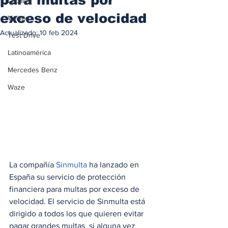
Locales
exceso de velocidad
Voltaje
Actualizado:
10 feb 2024
Test Drive
Latinoamérica
Mercedes Benz
Waze
La compañía 
Sinmulta
 ha lanzado en 
España su servicio de protección 
financiera para multas por exceso de 
velocidad. El servicio de Sinmulta está 
dirigido a todos los que quieren evitar 
pagar grandes multas, si alguna vez 