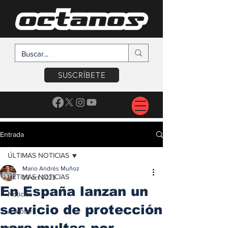
SUSCRÍBETE
Entrada
ÚLTIMAS NOTICIAS
Mario Andrés Muñoz
ÚLTIMAS NOTICIAS
29 oct 2023
En España lanzan un
Noticias
servicio de protección
A Motor
para multas por