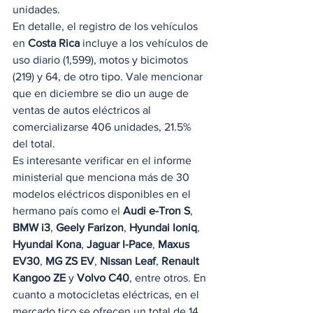
unidades.  
En detalle, el registro de los vehículos 
en 
Costa Rica
 incluye a los vehículos de 
uso diario (1,599), motos y bicimotos 
(219) y 64, de otro tipo. Vale mencionar 
que en diciembre se dio un auge de 
ventas de autos eléctricos al 
comercializarse 406 unidades, 21.5% 
del total.  
Es interesante verificar en el informe 
ministerial que menciona más de 30 
modelos eléctricos disponibles en el 
hermano país como el 
Audi e-Tron S
, 
BMW i3
, 
Geely Farizon
, 
Hyundai Ioniq
,  
Hyundai Kona
, 
Jaguar I-Pace
, 
Maxus 
EV30
, 
MG ZS EV
, 
Nissan Leaf
, 
Renault 
Kangoo ZE
 y 
Volvo C40
, entre otros. En 
cuanto a motocicletas eléctricas, en el 
mercado tico se ofrecen un total de 14 