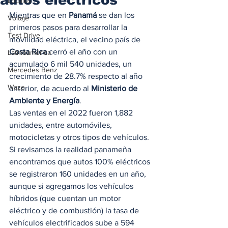
Locales
Mientras que en 
Panamá
 se dan los 
Voltaje
primeros pasos para desarrollar la 
Test Drive
movilidad eléctrica, el vecino país de 
Costa Rica
 cerró el año con un 
Latinoamérica
acumulado 6 mil 540 unidades, un 
Mercedes Benz
crecimiento de 28.7% respecto al año 
Waze
anterior, de acuerdo al 
Ministerio de 
Ambiente y Energía
. 
Las ventas en el 2022 fueron 1,882 
unidades, entre automóviles, 
motocicletas y otros tipos de vehículos. 
Si revisamos la realidad panameña 
encontramos que autos 100% eléctricos 
se registraron 160 unidades en un año, 
aunque si agregamos los vehículos 
híbridos (que cuentan un motor 
eléctrico y de combustión) la tasa de 
vehículos electrificados sube a 594 