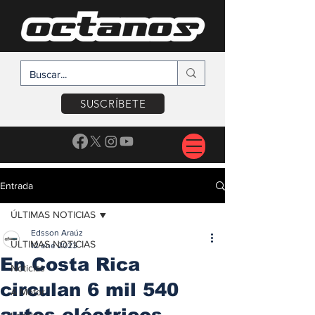
SUSCRÍBETE
Entrada
ÚLTIMAS NOTICIAS
Edsson Araúz
ÚLTIMAS NOTICIAS
12 ene 2023
En Costa Rica
Noticias
circulan 6 mil 540
A Motor
autos eléctricos