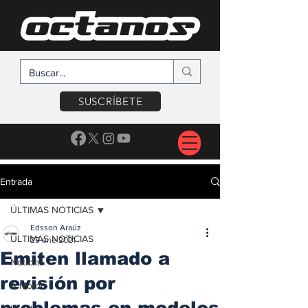
SUSCRÍBETE
Entrada
ÚLTIMAS NOTICIAS
Edsson Araúz
ÚLTIMAS NOTICIAS
29 ene 2021
Emiten llamado a
Noticias
revisión por
A Motor
problemas en modelos