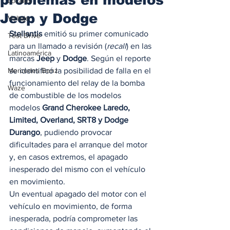
Locales
Jeep y Dodge
Voltaje
Stellantis
 emitió su primer comunicado 
Test Drive
para un llamado a revisión (
recall
) en las 
Latinoamérica
marcas 
Jeep
 y 
Dodge
. Según el reporte 
Mercedes Benz
se identificó la posibilidad de falla en el 
funcionamiento del relay de la bomba 
Waze
de combustible de los modelos 
modelos 
Grand Cherokee Laredo, 
Limited, Overland, SRT8 y Dodge 
Durango
, pudiendo provocar 
dificultades para el arranque del motor 
y, en casos extremos, el apagado 
inesperado del mismo con el vehículo 
en movimiento.  
Un eventual apagado del motor con el 
vehículo en movimiento, de forma 
inesperada, podría comprometer las 