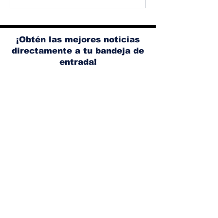
dirección de diseño
elimina el si
de Nissan, Matthew
microhíbrido
Weaver tomará su
y el start/sto
lugar
¡Obtén las mejores noticias
directamente a tu bandeja de
entrada!