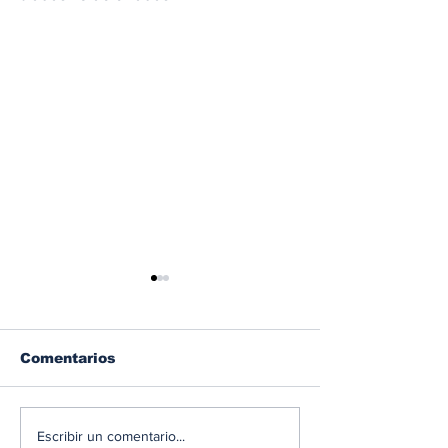
Comentarios
Albaisa deja la
RAM 1500 V8
Escribir un comentario...