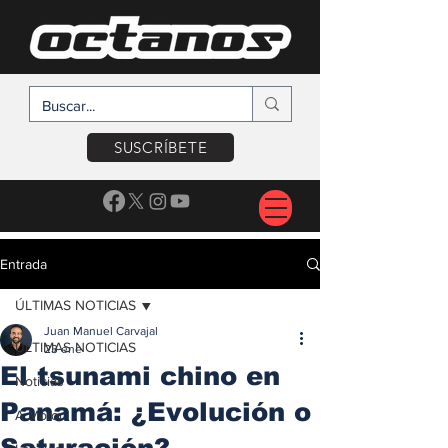
SUSCRÍBETE
Entrada
ÚLTIMAS NOTICIAS
Juan Manuel Carvajal
ÚLTIMAS NOTICIAS
23 ene
El tsunami chino en
Noticias
Panamá: ¿Evolución o
A Motor
Saturación?