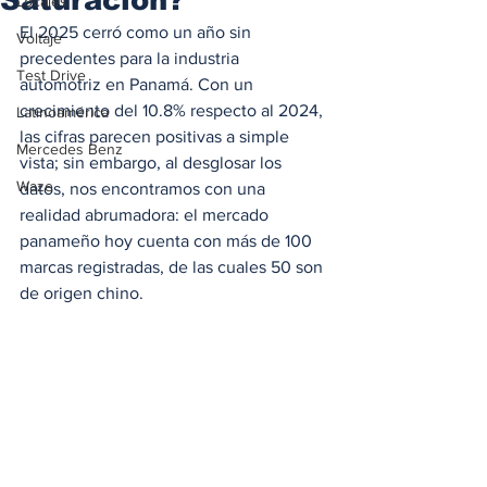
Locales
El 2025 cerró como un año sin 
Voltaje
precedentes para la industria 
Test Drive
automotriz en Panamá. Con un 
crecimiento del 10.8% respecto al 2024, 
Latinoamérica
las cifras parecen positivas a simple 
Mercedes Benz
vista; sin embargo, al desglosar los 
Waze
datos, nos encontramos con una 
realidad abrumadora: el mercado 
panameño hoy cuenta con más de 100 
marcas registradas, de las cuales 50 son 
de origen chino.