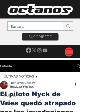
SUSCRÍBETE
Entrada
ÚLTIMAS NOTICIAS
Benjamín Chellew
ÚLTIMAS NOTICIAS
18 may 2023
El piloto Nyck de
Noticias
Vries quedó atrapado
A Motor
por las inundaciones