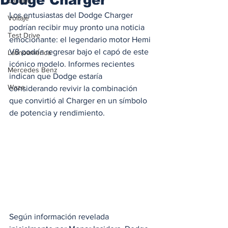
Locales
Los entusiastas del Dodge Charger 
Voltaje
podrían recibir muy pronto una noticia 
Test Drive
emocionante: el legendario motor Hemi 
V8 podría regresar bajo el capó de este 
Latinoamérica
icónico modelo. Informes recientes 
Mercedes Benz
indican que Dodge estaría 
Waze
considerando revivir la combinación 
que convirtió al Charger en un símbolo 
de potencia y rendimiento.
Según información revelada 