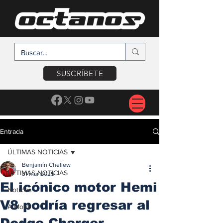
SUSCRÍBETE
Entrada
ÚLTIMAS NOTICIAS
Benjamín Chellew
ÚLTIMAS NOTICIAS
31 mar 2025
El icónico motor Hemi
Noticias
V8 podría regresar al
A Motor
Dodge Charger