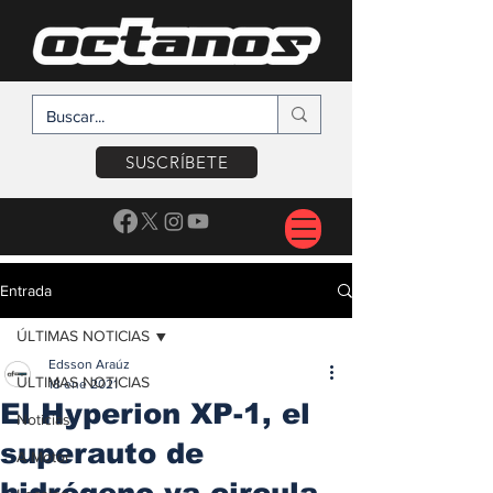
SUSCRÍBETE
Entrada
ÚLTIMAS NOTICIAS
Edsson Araúz
ÚLTIMAS NOTICIAS
18 ene 2021
El Hyperion XP-1, el
Noticias
superauto de
A Motor
hidrógeno ya circula