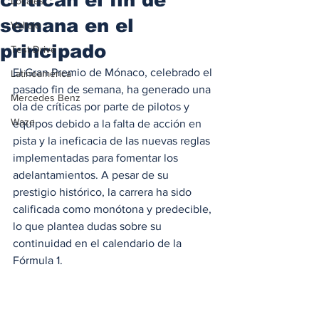
Locales
semana en el
Voltaje
principado
Test Drive
El Gran Premio de Mónaco, celebrado el 
Latinoamérica
pasado fin de semana, ha generado una 
Mercedes Benz
ola de críticas por parte de pilotos y 
Waze
equipos debido a la falta de acción en 
pista y la ineficacia de las nuevas reglas 
implementadas para fomentar los 
adelantamientos. A pesar de su 
prestigio histórico, la carrera ha sido 
calificada como monótona y predecible, 
lo que plantea dudas sobre su 
continuidad en el calendario de la 
Fórmula 1.