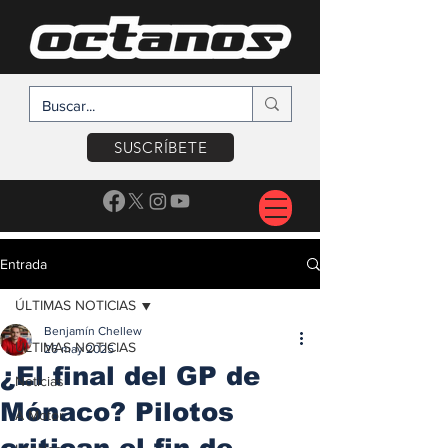
SUSCRÍBETE
Entrada
ÚLTIMAS NOTICIAS
Benjamín Chellew
ÚLTIMAS NOTICIAS
26 may 2025
¿El final del GP de
Noticias
Mónaco? Pilotos
A Motor
critican el fin de