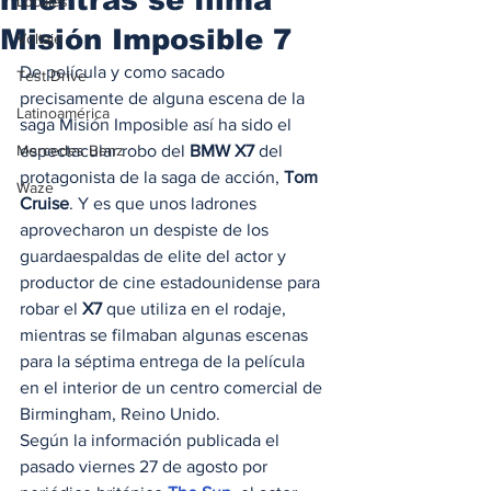
Locales
Misión Imposible 7
Voltaje
De película y como sacado 
Test Drive
precisamente de alguna escena de la 
Latinoamérica
saga Misión Imposible así ha sido el 
Mercedes Benz
espectacular robo del 
BMW X7
 del 
protagonista de la saga de acción, 
Tom 
Waze
Cruise
. Y es que unos ladrones 
aprovecharon un despiste de los 
guardaespaldas de elite del actor y 
productor de cine estadounidense para 
robar el 
X7
 que utiliza en el rodaje, 
mientras se filmaban algunas escenas 
para la séptima entrega de la película 
en el interior de un centro comercial de 
Birmingham, Reino Unido. 
Según la información publicada el 
pasado viernes 27 de agosto por 