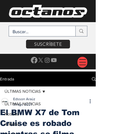
SUSCRÍBETE
Entrada
ÚLTIMAS NOTICIAS
Edsson Araúz
ÚLTIMAS NOTICIAS
31 ago 2021
El BMW X7 de Tom
Noticias
Cruise es robado
A Motor
mientras se filma