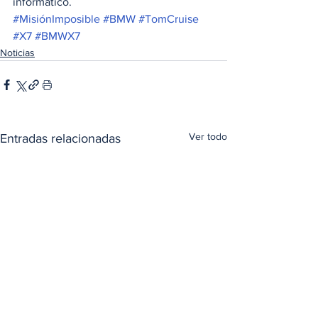
informático.
#MisiónImposible
#BMW
#TomCruise
#X7
#BMWX7
Noticias
Ver todo
Entradas relacionadas