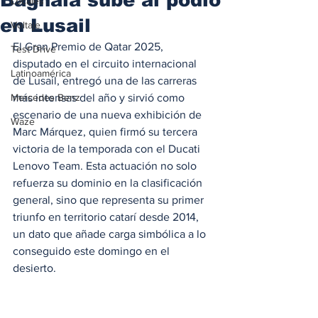
Locales
en Lusail
Voltaje
El Gran Premio de Qatar 2025, 
Test Drive
disputado en el circuito internacional 
Latinoamérica
de Lusail, entregó una de las carreras 
Mercedes Benz
más intensas del año y sirvió como 
escenario de una nueva exhibición de 
Waze
Marc Márquez, quien firmó su tercera 
victoria de la temporada con el Ducati 
Lenovo Team. Esta actuación no solo 
refuerza su dominio en la clasificación 
general, sino que representa su primer 
triunfo en territorio catarí desde 2014, 
un dato que añade carga simbólica a lo 
conseguido este domingo en el 
desierto.