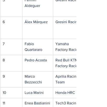
Aldeguer
6
Álex Márquez
Gresini Racing
7
Fabio 
Yamaha 
Quartararo
Factory Racing
8
Pedro Acosta
Red Bull KTM 
Factory Racing
9
Marco 
Aprilia Racing 
Bezzecchi
Team
10
Luca Marini
Honda HRC
11
Enea Bastianini
Tech3 Racing