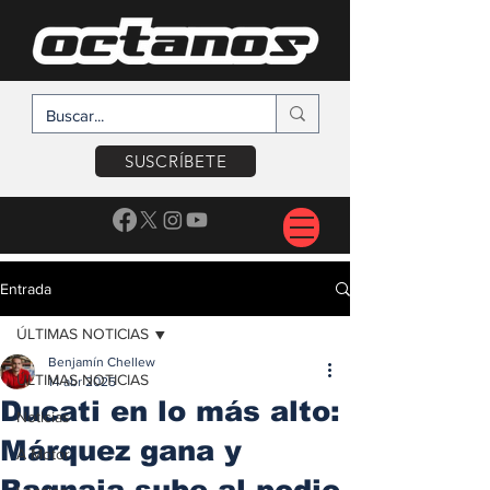
SUSCRÍBETE
Entrada
ÚLTIMAS NOTICIAS
Benjamín Chellew
ÚLTIMAS NOTICIAS
14 abr 2025
Ducati en lo más alto:
Noticias
Márquez gana y
A Motor
Bagnaia sube al podio