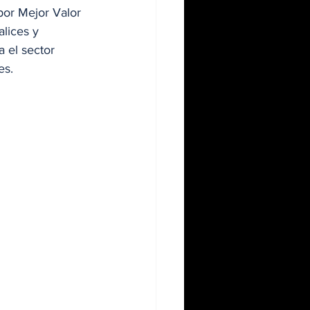
por Mejor Valor 
lices y 
 el sector 
es.