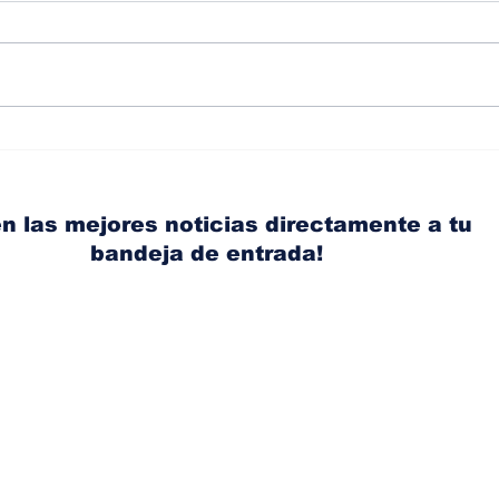
Ante el aumento de los
¿Co
accidentes de tránsito,
pre
Acerta promueve una
las
conducción más segura
par
n las mejores noticias directamente a tu
con
bandeja de entrada!