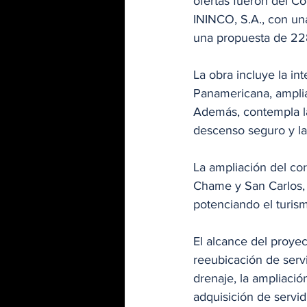
ofertas fueron del C
ININCO, S.A., con un
una propuesta de 228
La obra incluye la i
Panamericana, amplian
Además, contempla la
descenso seguro y la
La ampliación del cor
Chame y San Carlos, 
potenciando el turism
El alcance del proyect
reeubicación de servi
drenaje, la ampliació
adquisición de servid