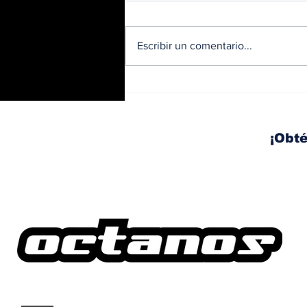
Escribir un comentario...
Diésel supera los 5
dólares por galón en
Panamá tras nuevo
aumento de los
¡Obté
combustibles