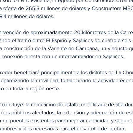
onsorcio I & C Panamá, integrado por Constructora Urbana
a oferta de 265,3 millones de dólares y Constructora MEC
.4 millones de dólares. 
ntervención de aproximadamente 20 kilómetros de la Carre
do el tramo entre El Espino y Sajalices de cuatro a seis c
 construcción de la Variante de Campana, un viaducto qu
 conexión directa con un intercambiador en Sajalices.
redor beneficiará principalmente a los distritos de La Chor
optimizando la movilidad, fortaleciendo la actividad econ
o en toda la región oeste.
o incluye: la colocación de asfalto modificado de alta dura
cios públicos afectados, la extensión y adecuación de est
n de puentes existentes para mejorar capacidad y segurida
umbres viales necesarias para el desarrollo de la obra.