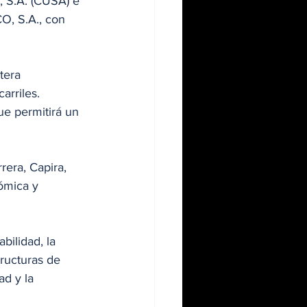
, S.A. (CUSA) e 
O, S.A., con 
tera 
arriles. 
e permitirá un 
rera, Capira, 
ómica y 
bilidad, la 
ructuras de 
d y la 