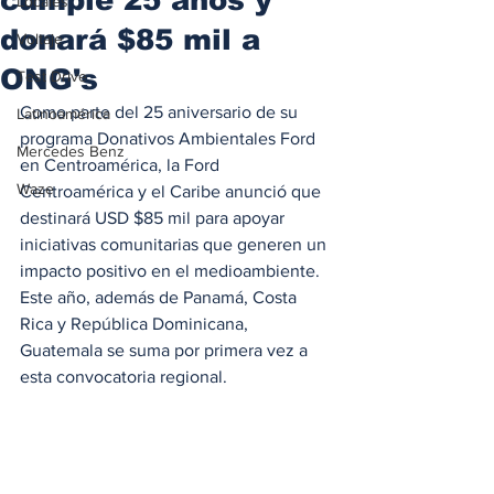
Locales
donará $85 mil a
Voltaje
ONG's
Test Drive
Como parte del 25 aniversario de su 
Latinoamérica
programa Donativos Ambientales Ford 
Mercedes Benz
en Centroamérica, la Ford 
Waze
Centroamérica y el Caribe anunció que 
destinará USD $85 mil para apoyar 
iniciativas comunitarias que generen un 
impacto positivo en el medioambiente. 
Este año, además de Panamá, Costa 
Rica y República Dominicana, 
Guatemala se suma por primera vez a 
esta convocatoria regional.