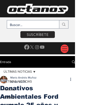
SUSCRÍBETE
Entrada
ÚLTIMAS NOTICIAS
Mario Andrés Muñoz
ÚLTIMAS NOTICIAS
22 abr 2025
Donativos
Noticias
Ambientales Ford
A Motor
cumple 25 años y