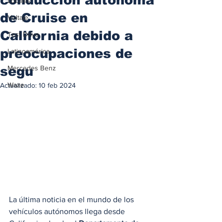
Locales
de Cruise en
Voltaje
California debido a
Test Drive
preocupaciones de
Latinoamérica
segu
Mercedes Benz
Waze
Actualizado:
10 feb 2024
La última noticia en el mundo de los 
vehículos autónomos llega desde 