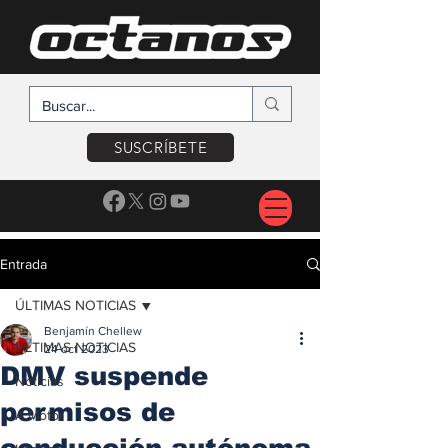
SUSCRÍBETE
Entrada
ÚLTIMAS NOTICIAS
Benjamín Chellew
ÚLTIMAS NOTICIAS
24 oct 2023
DMV suspende
Noticias
permisos de
A Motor
conducción autónoma