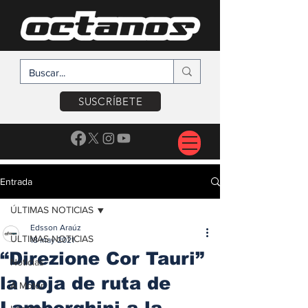
SUSCRÍBETE
Entrada
ÚLTIMAS NOTICIAS
Edsson Araúz
ÚLTIMAS NOTICIAS
18 may 2021
“Direzione Cor Tauri”
Noticias
la hoja de ruta de
A Motor
Lamborghini a la