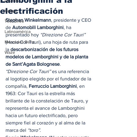
Locales
electrificación
Voltaje
Stephan Winkelmann
, presidente y CEO 
Test Drive
de 
Automobili Lamborghini
, ha 
Latinoamérica
presentado hoy 
“Direzione Cor Tauri”
Mercedes Benz
(Hacia Cor Tauri), una hoja de ruta para 
la 
descarbonización de los futuros 
Waze
modelos de Lamborghini y de la planta 
de Sant’Agata Bolognese
.  
“Direzione Cor Tauri”
 es una referencia 
al logotipo elegido por el fundador de la 
compañía, 
Ferruccio Lamborghini
, en 
1963: Cor Tauri es la estrella más 
brillante de la constelación de Tauro, y 
representa el avance de Lamborghini 
hacia un futuro electrificado, pero 
siempre fiel al corazón y al alma de la 
marca del 
“toro”
. 