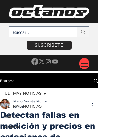
SUSCRÍBETE
Entrada
ÚLTIMAS NOTICIAS
Mario Andrés Muñoz
ÚLTIMAS NOTICIAS
12 feb
Detectan fallas en
Noticias
medición y precios en
A Motor
estaciones de