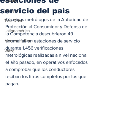
Locales
servicio del país
Voltaje
Técnicos metrólogos de la Autoridad de 
Test Drive
Protección al Consumidor y Defensa de 
Latinoamérica
la Competencia descubrieron 49 
Mercedes Benz
anomalías en estaciones de servicio 
durante 1,456 verificaciones 
Waze
metrológicas realizadas a nivel nacional 
el año pasado, en operativos enfocados 
a comprobar que los conductores 
reciban los litros completos por los que 
pagan.