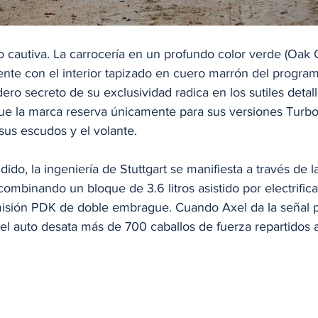
o cautiva. La carrocería en un profundo color verde (Oak 
ente con el interior tapizado en cuero marrón del program
ero secreto de su exclusividad radica en los sutiles detal
que la marca reserva únicamente para sus versiones Turb
us escudos y el volante.
ido, la ingeniería de Stuttgart se manifiesta a través de l
combinando un bloque de 3.6 litros asistido por electrifica
smisión PDK de doble embrague. Cuando Axel da la señal p
el auto desata más de 700 caballos de fuerza repartidos a