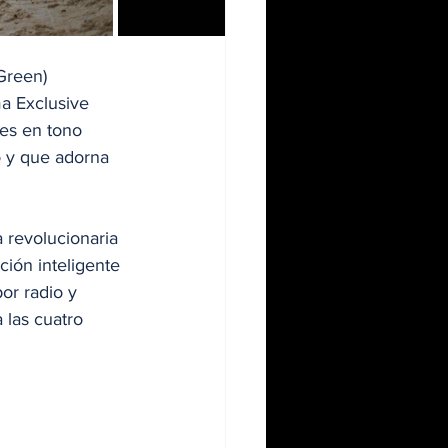
Green) 
a Exclusive 
les en tono 
o y que adorna 
a revolucionaria 
ción inteligente 
or radio y 
 las cuatro 