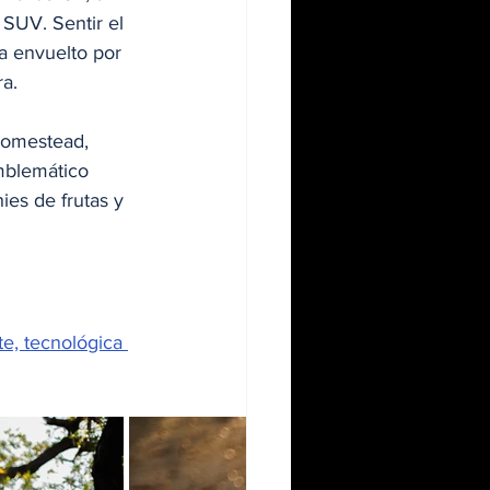
 SUV. Sentir el 
a envuelto por 
ra.
Homestead, 
mblemático 
es de frutas y 
te, tecnológica 