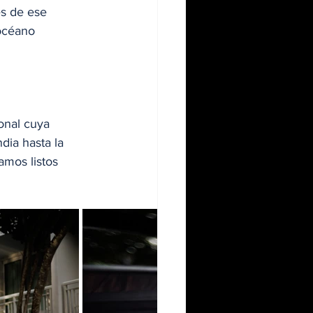
és de ese 
océano 
onal cuya 
ia hasta la 
amos listos 