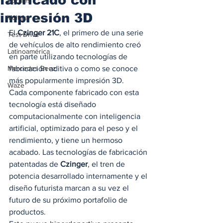
Locales
impresión 3D
Voltaje
El 
Czinger 21C
, el primero de una serie 
Test Drive
de vehículos de alto rendimiento creó 
Latinoamérica
en parte utilizando tecnologías de 
Mercedes Benz
fabricación aditiva o como se conoce 
más popularmente impresión 3D.  
Waze
Cada componente fabricado con esta 
tecnología está diseñado 
computacionalmente con inteligencia 
artificial, optimizado para el peso y el 
rendimiento, y tiene un hermoso 
acabado. Las tecnologías de fabricación 
patentadas de
 Czinger
, el tren de 
potencia desarrollado internamente y el 
diseño futurista marcan a su vez el 
futuro de su próximo portafolio de 
productos. 