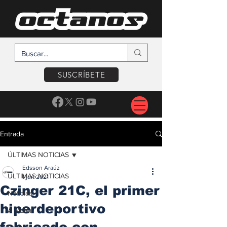
SUSCRÍBETE
Entrada
ÚLTIMAS NOTICIAS
Edsson Araúz
ÚLTIMAS NOTICIAS
1 jun 2021
Czinger 21C, el primer
Noticias
hiperdeportivo
A Motor
fabricado con