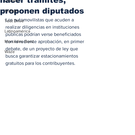
Locales
proponen diputados
Voltaje
Los automovilistas que acuden a 
Test Drive
realizar diligencias en instituciones 
Latinoamérica
públicas podrían verse beneficiados 
Mercedes Benz
con la reciente aprobación, en primer 
debate, de un proyecto de ley que 
Waze
busca garantizar estacionamientos 
gratuitos para los contribuyentes. 