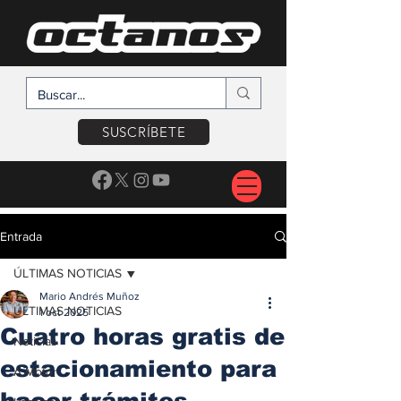
SUSCRÍBETE
Entrada
ÚLTIMAS NOTICIAS
Mario Andrés Muñoz
ÚLTIMAS NOTICIAS
1 oct 2025
Cuatro horas gratis de
Noticias
estacionamiento para
A Motor
hacer trámites,