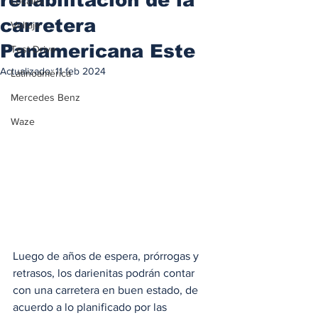
Locales
carretera
Voltaje
Panamericana Este
Test Drive
Actualizado:
11 feb 2024
Latinoamérica
Mercedes Benz
Waze
Luego de años de espera, prórrogas y 
retrasos, los darienitas podrán contar 
con una carretera en buen estado, de 
acuerdo a lo planificado por las 