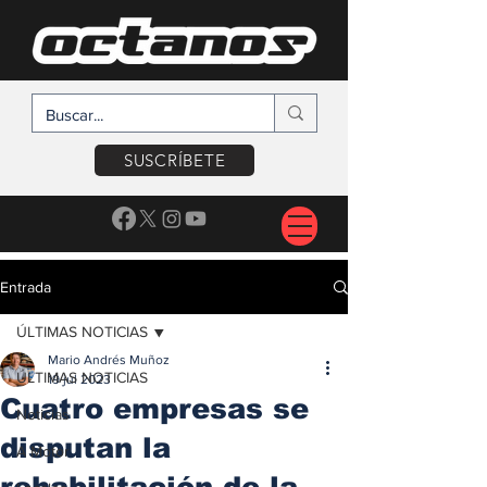
SUSCRÍBETE
Entrada
ÚLTIMAS NOTICIAS
Mario Andrés Muñoz
ÚLTIMAS NOTICIAS
19 jul 2023
Cuatro empresas se
Noticias
disputan la
A Motor
rehabilitación de la